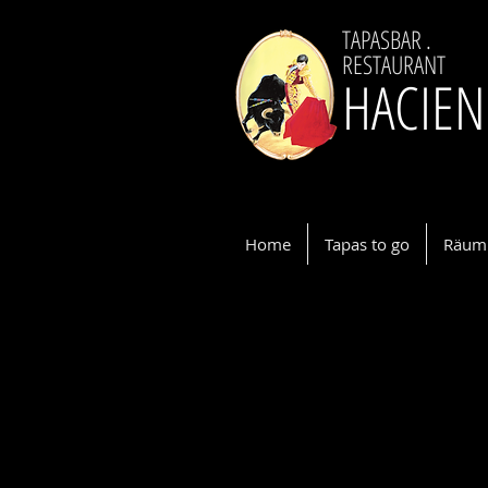
TAPASBAR .
RESTAURANT
HACIE
Home
Tapas to go
Räuml