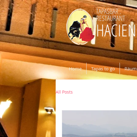
TAPASBAR .
RESTAURANT
HACIE
Home
Tapas to go
Räuml
All Posts