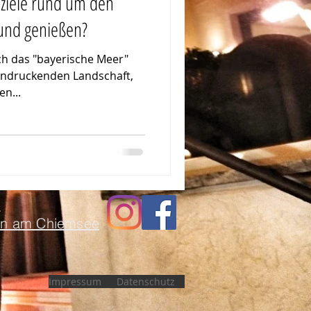
sziele rund um den
und genießen?
ch das "bayerische Meer"
eindruckenden Landschaft,
n...
7
en am Chiemsee
Impressum
Datenschutz