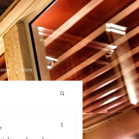
ionen
More
t