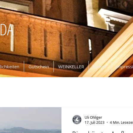
NDA
ichkeiten
Gutschein
WEINKELLER
Events
Impress
Uli Ohliger
17. Juli 2023
4 Min. Lesezei